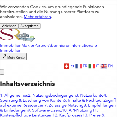
Wir verwenden Cookies, um grundlegende Funktionen
bereitzustellen und die Nutzung unserer Plattform zu
analysieren.
Mehr erfahren
.
Ablehnen
Akzeptieren
Immobilien
Makler
Partner
Abonnieren
Internationale
Immobilien
Mein Konto
FR
IT
EN
Inhaltsverzeichnis
1. Allgemeines
2. Nutzungsbedingungen
3. Nutzerkonto
4.
Sperrung & Löschung von Konten
5. Inhalte & Rechte
6. Zugriff
auf externe Ressourcen
7. Zulässige Nutzung
8. Empfehlungen
& Einladungen
9. Software-Lizenz
10. API-Nutzung
11.
Kostenpflichtige Leistungen
12. Kaufprozess
13. Preise &