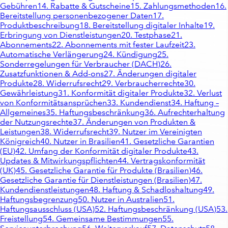
Gebühren
14. Rabatte & Gutscheine
15. Zahlungsmethoden
16.
Bereitstellung personenbezogener Daten
17.
Produktbeschreibung
18. Bereitstellung digitaler Inhalte
19.
Erbringung von Dienstleistungen
20. Testphase
21.
Abonnements
22. Abonnements mit fester Laufzeit
23.
Automatische Verlängerung
24. Kündigung
25.
Sonderregelungen für Verbraucher (DACH)
26.
Zusatzfunktionen & Add-ons
27. Änderungen digitaler
Produkte
28. Widerrufsrecht
29. Verbraucherrechte
30.
Gewährleistung
31. Konformität digitaler Produkte
32. Verlust
von Konformitätsansprüchen
33. Kundendienst
34. Haftung –
Allgemeines
35. Haftungsbeschränkung
36. Aufrechterhaltung
der Nutzungsrechte
37. Änderungen von Produkten &
Leistungen
38. Widerrufsrecht
39. Nutzer im Vereinigten
Königreich
40. Nutzer in Brasilien
41. Gesetzliche Garantien
(EU)
42. Umfang der Konformität digitaler Produkte
43.
Updates & Mitwirkungspflichten
44. Vertragskonformität
(UK)
45. Gesetzliche Garantie für Produkte (Brasilien)
46.
Gesetzliche Garantie für Dienstleistungen (Brasilien)
47.
Kundendienstleistungen
48. Haftung & Schadloshaltung
49.
Haftungsbegrenzung
50. Nutzer in Australien
51.
Haftungsausschluss (USA)
52. Haftungsbeschränkung (USA)
53.
Freistellung
54. Gemeinsame Bestimmungen
55.