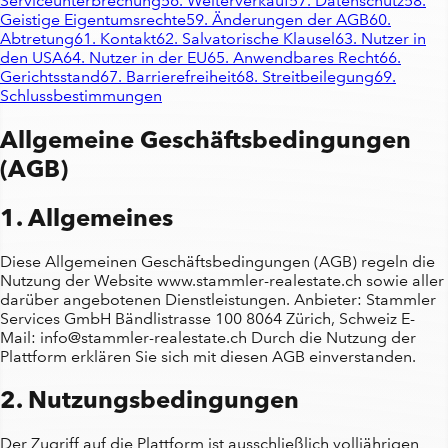
Serviceunterbrechung
56. Weiterverkauf
57. Datenschutz
58.
Geistige Eigentumsrechte
59. Änderungen der AGB
60.
Abtretung
61. Kontakt
62. Salvatorische Klausel
63. Nutzer in
den USA
64. Nutzer in der EU
65. Anwendbares Recht
66.
Gerichtsstand
67. Barrierefreiheit
68. Streitbeilegung
69.
Schlussbestimmungen
Allgemeine Geschäftsbedingungen
(AGB)
1. Allgemeines
Diese Allgemeinen Geschäftsbedingungen (AGB) regeln die
Nutzung der Website www.stammler-realestate.ch sowie aller
darüber angebotenen Dienstleistungen. Anbieter: Stammler
Services GmbH Bändlistrasse 100 8064 Zürich, Schweiz E-
Mail: info@stammler-realestate.ch Durch die Nutzung der
Plattform erklären Sie sich mit diesen AGB einverstanden.
2. Nutzungsbedingungen
Der Zugriff auf die Plattform ist ausschließlich volljährigen